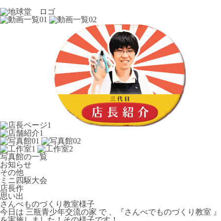
写真館の一覧
お知らせ
その他
ミニ四駆大会
店長作
思い出
さんべものづくり教室様子
今日は 三瓶青少年交流の家 で 、『さんべでものづくり教室 』
を実施しました！その様子です！